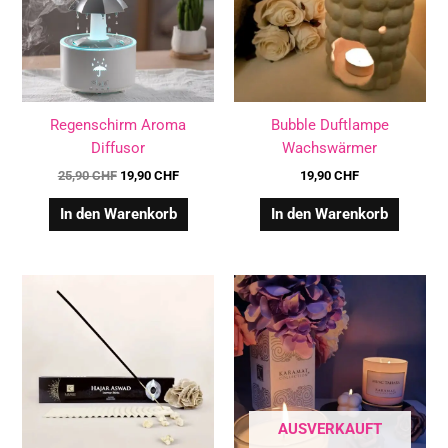
Regenschirm Aroma
Bubble Duftlampe
Diffusor
Wachswärmer
25,90
CHF
19,90
CHF
19,90
CHF
In den Warenkorb
In den Warenkorb
Dieses
Diese
Produkt
Produ
weist
weist
mehrere
mehre
Varianten
Varian
auf.
auf.
Die
Die
AUSVERKAUFT
Optionen
Optio