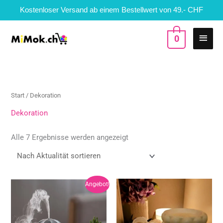
Zum
Kostenloser Versand ab einem Bestellwert von 49.- CHF
Inhalt
springen
Haup
0
Nach
Aktualität
sortiert
Start
/ Dekoration
Dekoration
Alle 7 Ergebnisse werden angezeigt
Ursprünglicher
Aktueller
Angebot!
Preis
Preis
war:
ist:
25,90 CHF
19,90 CHF.