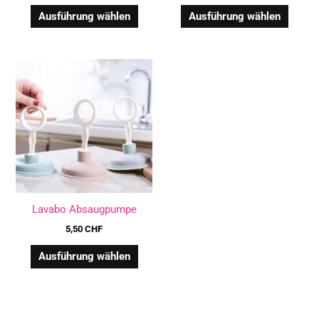
gewählt
gewäh
Ausführung wählen
Ausführung wählen
werden
werde
Dieses
Produkt
weist
mehrere
Varianten
auf.
Die
Optionen
können
Lavabo Absaugpumpe
auf
der
5,50
CHF
Produktseite
Ausführung wählen
gewählt
werden