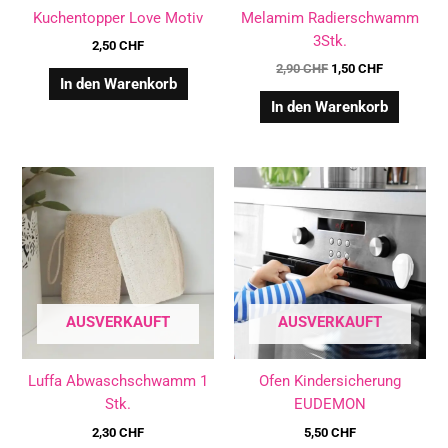
Kuchentopper Love Motiv
Melamim Radierschwamm
3Stk.
2,50
CHF
2,90
CHF
1,50
CHF
In den Warenkorb
In den Warenkorb
Dieses
Diese
Produkt
Produ
weist
weist
mehrere
mehre
Varianten
Varian
auf.
auf.
Die
Die
AUSVERKAUFT
AUSVERKAUFT
Optionen
Optio
können
könne
Luffa Abwaschschwamm 1
Ofen Kindersicherung
auf
auf
Stk.
EUDEMON
der
der
Produktseite
Produk
2,30
CHF
5,50
CHF