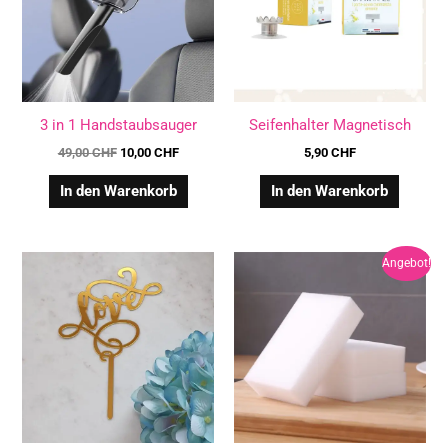
3 in 1 Handstaubsauger
Seifenhalter Magnetisch
49,00
CHF
10,00
CHF
5,90
CHF
In den Warenkorb
In den Warenkorb
Ursprünglicher
Aktueller
Angebot!
Preis
Preis
war:
ist:
2,90 CHF
1,50 CHF.