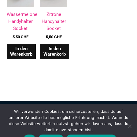
Wassermelone
Zitrone
Handyhalter
Handyhalter
Socket
Socket
5,50
CHF
5,50
CHF
In den
In den
Warenkorb
Warenkorb
Wir verwenden Cookies, um sicherzustellen, dass du auf
Copyright © 2026 |
MiMok.ch
unserer Website die bestmögliche Erfahrung machst. Wenn du
diese Website weiterhin nutzst, gehen wir davon aus, dass du
Kontakt
Impressum
Widerrufsrecht
damit einverstanden bist.
Allgemeine Geschäftsbedingungen